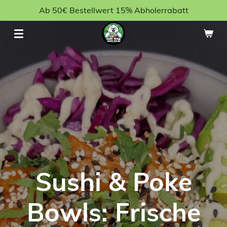
Ab 50€ Bestellwert 15% Abholerrabatt
Zum
Hauptinhalt
springen
Sushi & Poke
Bowls: Frische