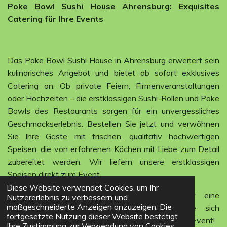
Poke Bowl Sushi House Ahrensburg: Exquisites
Catering für Ihre Events
Das Poke Bowl Sushi House in Ahrensburg erweitert sein
kulinarisches Angebot und bietet ab sofort exklusives
Catering an. Ob private Feiern, Firmenveranstaltungen
oder Hochzeiten – die erstklassigen Sushi-Rollen und Poke
Bowls des Restaurants sorgen für ein unvergessliches
Geschmackserlebnis. Bestellen Sie jetzt und verwöhnen
Sie Ihre Gäste mit frischen, qualitativ hochwertigen
Speisen, die von erfahrenen Köchen mit Liebe zum Detail
zubereitet werden. Wir liefern unsere erstklassigen
Speisen direkt zum Event.
Diese Website verwendet Cookies, um Ihr
Kontaktieren Sie das freundliche Team für eine
Nutzererlebnis zu verbessern und
maßgeschneiderte Anzeigen anzuzeigen. Die
maßgeschneiderte Beratung und sichern Sie sich
fortgesetzte Nutzung dieser Website bestätigt
rechtzeitig Ihren kulinarischen Höhepunkt für jedes Event!
Ihre Zustimmung zur Verwendung von Cookies.